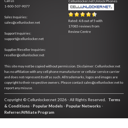
Call us
Cellunlocker.net
Unlock Phones
1-800-507-9077
Sales Inquiries:
Rated:
4.8
out of
5
with
sales@cellunlocker.net
17085
reviews from
Review Centre
Support Inquiries:
support@cellunlocker.net
Supplier/Reseller Inquiries:
reseller@cellunlocker.net
This site may not be copied without permission. Disclaimer: Cellunlocker.net
has no affiliation with any cell phone manufacturer or cellular service carrier
and does not represent itself as such. All trademarks, logos and images are
copyright to their respective owners. Please contact sales@cellunlocker.net to
report any misuse.
Copyright © Cellunlocker.net 2026 - All Rights Reserved.
Terms
& Conditions
-
Popular Models
-
Popular Networks
-
Referrer/Affiliate Program