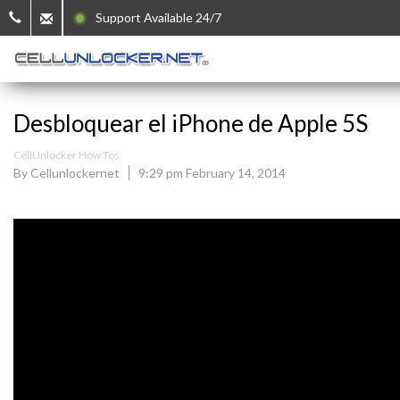
Support Available 24/7
Desbloquear el iPhone de Apple 5S
CellUnlocker How Tos
By Cellunlockernet
9:29 pm February 14, 2014